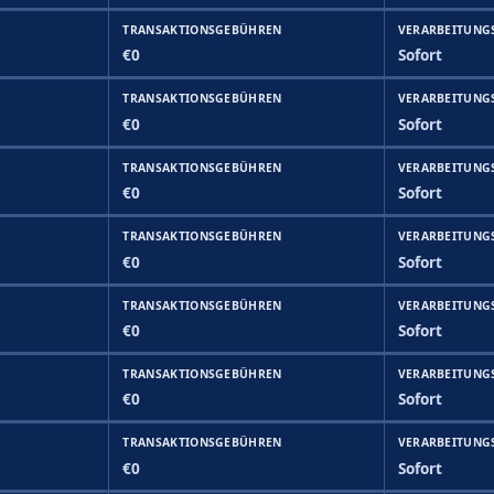
TRANSAKTIONSGEBÜHREN
VERARBEITUNG
€0
Sofort
TRANSAKTIONSGEBÜHREN
VERARBEITUNG
€0
Sofort
TRANSAKTIONSGEBÜHREN
VERARBEITUNG
€0
Sofort
TRANSAKTIONSGEBÜHREN
VERARBEITUNG
€0
Sofort
TRANSAKTIONSGEBÜHREN
VERARBEITUNG
€0
Sofort
TRANSAKTIONSGEBÜHREN
VERARBEITUNG
€0
Sofort
TRANSAKTIONSGEBÜHREN
VERARBEITUNG
€0
Sofort