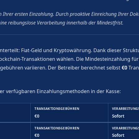
nach Ihrer ersten Einzahlung. Durch proaktive Einreichung Ihrer
ne reibungslose Verarbeitung innerhalb der Mindestfrist.
unterteilt: Fiat-Geld und Kryptowährung. Dank dieser Struk
kchain-Transaktionen wählen. Die Mindesteinzahlung für pr
gebühren variieren. Der Betreiber berechnet selbst
€0
Tran
ller verfügbaren Einzahlungsmethoden in der Kasse:
TRANSAKTIONSGEBÜHREN
VERARBEITUNG
€0
Sofort
TRANSAKTIONSGEBÜHREN
VERARBEITUNG
€0
Sofort