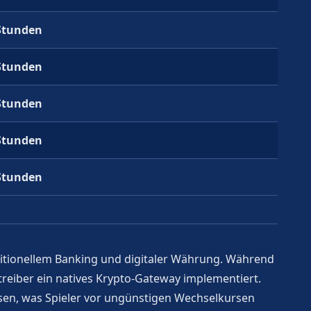
 Stunden
 Stunden
 Stunden
 Stunden
 Stunden
raditionellem Banking und digitaler Währung. Während
treiber ein natives Krypto-Gateway implementiert.
sen, was Spieler vor ungünstigen Wechselkursen