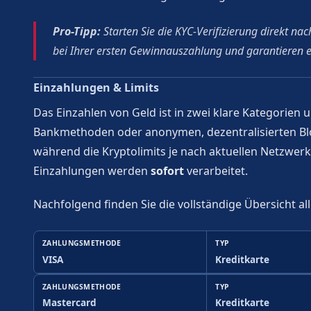
Pro-Tipp:
Starten Sie die KYC-Verifizierung direkt 
bei Ihrer ersten Gewinnauszahlung und garantieren ei
Einzahlungen & Limits
Das Einzahlen von Geld ist in zwei klare Kategorien 
Bankmethoden oder anonymen, dezentralisierten Bloc
während die Kryptolimits je nach aktuellen Netzwerk
Einzahlungen werden
sofort
verarbeitet.
Nachfolgend finden Sie die vollständige Übersicht a
ZAHLUNGSMETHODE
TYP
VISA
Kreditkarte
ZAHLUNGSMETHODE
TYP
Mastercard
Kreditkarte