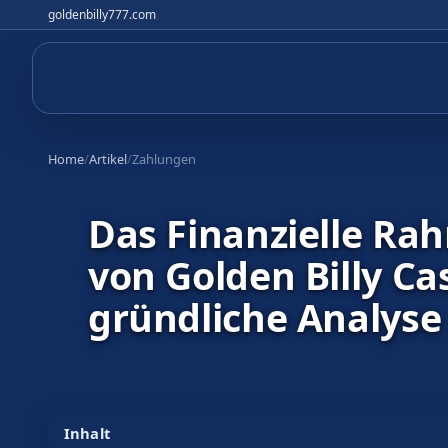
goldenbilly777.com
Home
/
Artikel
/
Zahlungen
Das Finanzielle R
von Golden Billy Ca
gründliche Analyse
Inhalt