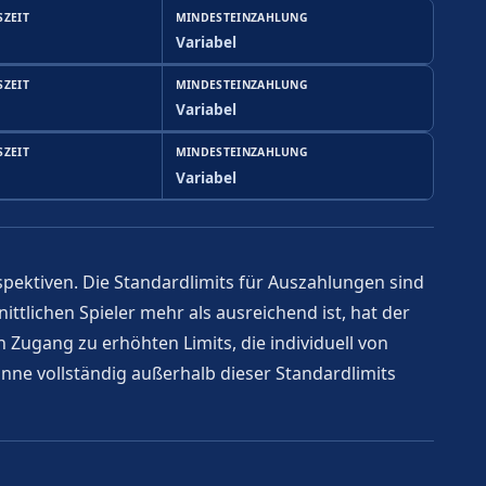
SZEIT
MINDESTEINZAHLUNG
Variabel
SZEIT
MINDESTEINZAHLUNG
Variabel
SZEIT
MINDESTEINZAHLUNG
Variabel
rspektiven. Die Standardlimits für Auszahlungen sind
ttlichen Spieler mehr als ausreichend ist, hat der
n Zugang zu erhöhten Limits, die individuell von
nne vollständig außerhalb dieser Standardlimits