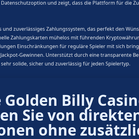
 Datenschutzoption und zeigt, dass die Plattform für die Zu
s und zuverlässiges Zahlungssystem, das perfekt den Wünsc
ionelle Zahlungskarten mühelos mit führenden Kryptowähru
hlungen Einschränkungen für reguläre Spieler mit sich brin
Jackpot-Gewinnen. Unterstützt durch eine transparente Be
ehr solide, sicher und zuverlässig für jeden Spielertyp.
 Golden Billy Casi
ren Sie von direkte
ionen ohne zusätzl