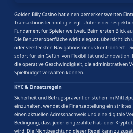
Golden Billy Casino hat einen bemerkenswerten Eintr
Transaktionistechnologie legt. Unter einer respektie
Fundament für Spieler weltweit. Beim ersten Blick au
Die Benutzeroberfläche wirkt elegant, übersichtlich
oder versteckten Navigationsmenüs konfrontiert. Die
sofort für ein Gefühl von Flexibilität und Innovati
die operative Geschwindigkeit, die administrativen V
Spielbudget verwalten können.
KYC & Einsatzregeln
Sicherheit und Betrugsprävention stehen im Mittelp
einzuhalten, wendet die Finanzabteilung ein striktes
einen aktuellen Adressnachweis und eine digitale Ve
Bedingung, dass jeder eingezahlte Fiat- oder Krypt
wird. Die Nichtbeachtung dieser Regel kann zu zusät